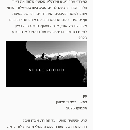
כמירדף אחר ריגוש ואדרנלין. מכושף מלווה את דייויד 
וולדן וחבריו היוצאים להרים סביב ביתו בניו-זילנד, וסוחף 
אותנו לעומק ההיבטים המהורהרים יותר של קפיצה. 
נוף יפהפה וצילום מהפנט מוציאים אותנו מחיי היומיום 
אל עולם של אוויר, אדמה ומעוף. הסרט זכה בציון 
לשבח בתחרות הבינלאומית של פסטיבל אדם וטבע 
2023.
ענן
במאי:  בפסיט סלוואן
מקסיקו 2023
סרט אנימציה פואטי  על תמורה, אובדן ואבל. 
ההרפתקה של הענן התינוק מיקסלי מזכירה לנו  לדאוג 