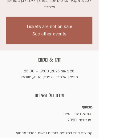
לטבע. מקבץ הסרטים יוקרן במהלך לילה לבן במוזיאון
וילפריד
Tickets are not on sale
See other events
זמן & מקום
28 באוג׳ 2025, 19:00 – 23:00
מוזיאון אלפרד וילפריד, הזורע, ישראל
מידע על האירוע
מכושף
 במאי: ריצ'רד סיידי
 ניו זילנד  2020
קפיצות בייס בחליפת כנפיים נראות במבט מבחוץ 