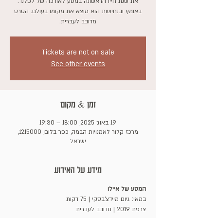
את שנת חייו הראשונה במסע לאורכה של לפלנד.
באומץ ובנחישות הוא מוצא את מקומו בעולם. הסרט
מדובב לעברית.
Tickets are not on sale
See other events
זמן & מקום
19 באוג׳ 2025, 18:00 – 19:30
מרכז קלור לאמנויות הבמה, כפר בלום, 1215000,
ישראל
מידע על האירוע
המסע של איילו
במאי: גיום מיידצ'בסקי | 75 דקות 
צרפת 2019 | מדובב לעברית