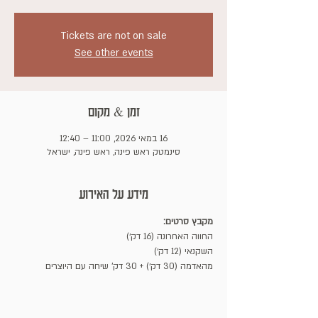
Tickets are not on sale
See other events
זמן & מקום
16 במאי 2026, 11:00 – 12:40
סינמטק ראש פינה, ראש פינה, ישראל
מידע על האירוע
מקבץ סרטים:
החווה האחרונה (16 דק׳)
השקנאי (12 דק׳)
מהאדמה (30 דק׳) + 30 דק' שיחה עם היוצרים