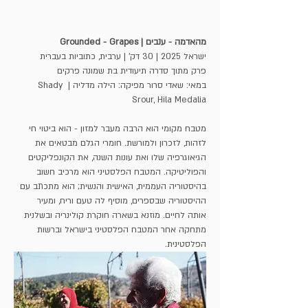
מהאדמה - ענבים | Grounded - Grapes
ישראל 2025 | 30 דק' | ערבית, כתוביות בעברית
פרק מתוך סדרה תיעודית בת שמונה פרקים 
במאי: שאדי סרור מפיקה: הילה מדליה | Shady 
Srour, Hila Medalia
מטבח מקומי הוא הרבה מעבר למזון - הוא ביטוי חי 
לזהות, לזכרון ולמורשת. חומרי הגלם מבטאים את 
הגיאוגרפיה שלו ואת עונות השנה, את הקונפליקטים 
והפוליטיקה. המטבח הפלסטיני הוא מרכיב חשוב 
בהיסטוריה העממית, האישית והנשית; הוא מתכתב עם 
ההיסטוריה שבספרים, מוסיף לה טעם וריח, ומעיר 
אותה לחיים. מוזנא בשארה חוקרת קולינריה ובשלנית 
מתחקה אחר המטבח הפלסטיני בישראל וברשות 
הפלסטינית. 