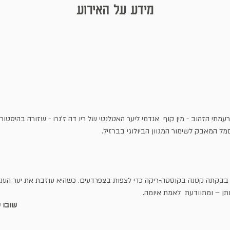
מידע על האירוע
עמתי הזהוב - מין קוף  אנדמי ליער האטלנטי של ריו דה ז'נרו - שזורה בהיסטור
ל המאבק לשימור המגוון הביולוגי בברזיל.
בבקתה קטנה בקוסטה-ריקה כדי לצפות בצפרדעים. כשהיא עוזבת את יער הענני
תן – ומתוודעת  לאמת איומה.
f the Grizzly