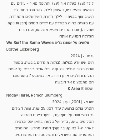
לילך (28), בעלה אור (29), והתינוק מאיר - עולים עם 
משאית שהיא בית, באישון לילה, להתגורר בחוה ליד 
הישוב צוף בבנימין.  לילך, חדורת האידיאלים מתמודדת 
עם מגורים בחוה מבודדת עם ילדים קטנים (הבן ותינוקת 
שנולדה), עם המחירים שהיא משלמת, ועם הרוח 
הגדולה המניעה אותה
We Surf the Same Waves גולשים על אותם גלים
Dörthe Eickelberg
גרמניה | 2024
הים אינו יודע גבולות. גבולות מוגדרים ביבשה. במשך 
שנים גולשי הגלים של עזה ותל-אביב רוכבים על אותם 
הגלים וחולקים אותן חוויות. אך כשמגיע 7 באוקטובר 
הם מתנפצים אל היבשה
 שטח K Area K
Nadav Harel, Ramon Blumberg
ישראל | 2001, נערך 2024
הסרט צולם ברצועת עזה לפני 25 שנה. צוות הצילום 
גר כחצי שנה על חוף עזה, ותיעד דייגים במחנה 
הפליטים שאטי, בדיר אל בלאח, בחאן יונס וברפיח. 
לאחר ה-7 באוקטובר נערך הסרט מחדש. החומרים 
המתעדים את הישראלים והפלסטינים המתפרנסים 