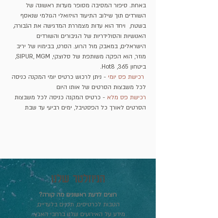
באחת. סיפור המסיבה מסופר מעדות ראשונה של 
השורדים תוך שילוב התיעוד הויזואלי הגולמי שנאסף 
בשטח,  ויחד הוא עדות מצמררת המדגישה את הגבורה, 
האנושיות והסולידריות של הגיבורים והשורדים 
הישראלים, במאבק מול הרוע. הסרט, בבימויו של יריב 
מוזר, הוא הפקה משותפת של סלוצקי, SIPUR, MGM, 
ביטחון 365, Hot8.
 רכישת פס יומי
 - ניתן לרכוש כרטיס יומי המקנה כניסה 
לכל משבצות הסרטים של אותו היום
רכישת פס מלא
 - כרטיס המקנה כניסה לכל משבצות 
הסרטים לאורך כל הפסטיבל, ימים רביעי עד שבת
הניוזלטר שלנו
רוצים לדעת ראשונים מה קורה?
הטבות לכרטיסים, תכנים בלעדיים,
מידע על האירועים שלנו ברחבי הארץ..