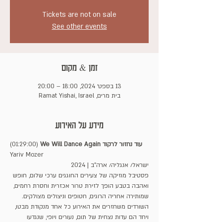
Tickets are not on sale
See other events
זמן & מקום
13 בספט׳ 2024, 18:00 – 20:00
בית מרים, Ramat Yishai, Israel
מידע על האירוע
We Will Dance Again עוד נחזור לרקוד
(01:29:00) 
Yariv Mozer
ישראל/ אנגליה/ ארה"ב | 2024
פסטיבל מוזיקה של צעירים החוגגים ערכי שלום, חופש 
ואהבה בטבע הופך לזירת טרור אכזרית וחסרת רחמים, 
שמותירה אחריה הרוגים, חטופים וניצולים מצולקים. 
השורדים משחזרים את האירוע כל אחד מנקודת מבטו, 
ויחד הם עדות נצחית של תום, נעורים ויופי, שנגדעו 